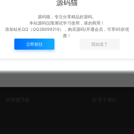
源码猫
源码猫，专注分享精品好源码。
本站源码仅限测试学习使用，请勿商用！
添加站长QQ（QQ28699219），购买源码/开通会员，可享95折优
惠！
立即前往
我知道了
快捷导航
关于我们