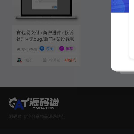
官包易支付+商户进件+投诉
处理+无bug/后门+架设视频
#
#
亲测
推荐
支付/充值
站长
9个月前
48猫爪
源码猫-专注分享精品源码站点