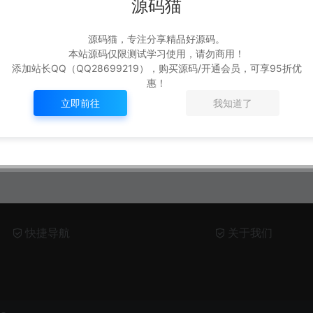
源码猫
源码猫，专注分享精品好源码。
本站源码仅限测试学习使用，请勿商用！
添加站长QQ（QQ28699219），购买源码/开通会员，可享95折优
惠！
立即前往
我知道了
快捷导航
关于我们