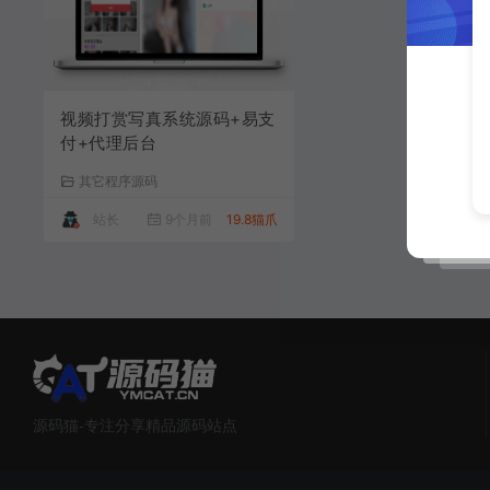
视频打赏写真系统源码+易支
付+代理后台
其它程序源码
站长
9个月前
19.8猫爪
源码猫-专注分享精品源码站点